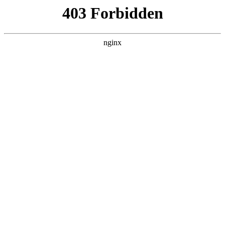
襄阳第四人民医院
关于我们
产品展示
新闻资讯
案例展示
行业动态
联系我们
热门搜索
首页
>
新闻资讯
> 正文
“家门口”享名医义诊！揭阳市人
民医院携手中山一院共建脊柱侧
弯康复中心:人民医院
投稿作者：小丽
2026-08-07 11:44:38
5