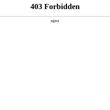
民医院
026-01-25/6975c0cb4fa56.jpg"alt="人民医院敔山湾院区人民医院，升